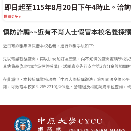
即日起至115年8月20日下午4時止。洽詢
閱讀更多 »
慎防詐騙~~近有不肖人士假冒本校名義採購
近日有詐騙集團假借本校名義，進行詐騙手法如下:
先以電話聯絡廠商，再以Line加好友連繫，向不知情的廠商謊稱學校
其他貨品(如附加垃圾桶等採購)，誘騙廠商先行支付第3方訂金等相關
在此重申，本校採購業務均依「中原大學採購辦法」等相關法令依公平
訊，可致電本校(03-2652210)採保組、營繕組及相關請購單位查