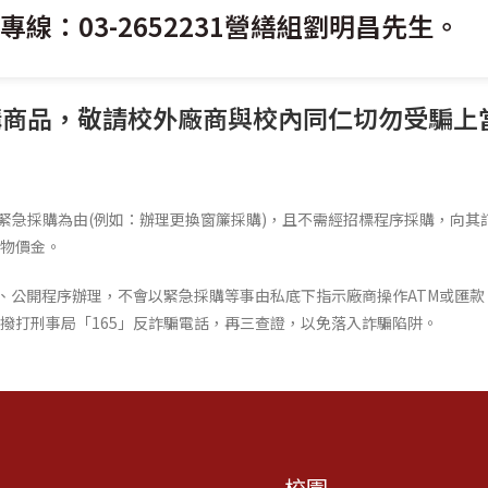
專線：03-2652231營繕組劉明昌先生。
商品，敬請校外廠商與校內同仁切勿受騙上當
以緊急採購為由(例如：辦理更換窗簾採購)，且不需經招標程序採購，向其
財物價金。
、公開程序辦理，不會以緊急採購等事由私底下指示廠商操作ATM或匯款
詢，或撥打刑事局「165」反詐騙電話，再三查證，以免落入詐騙陷阱。
校園